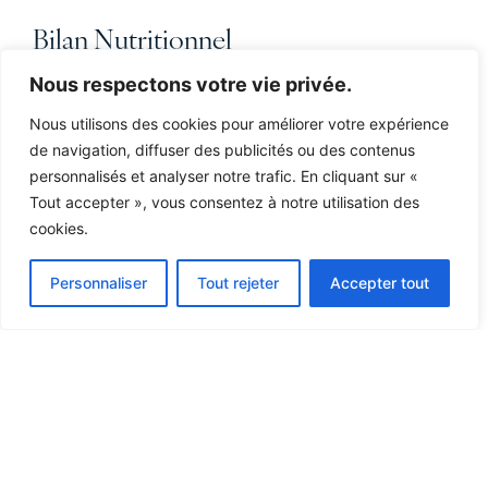
Bilan Nutritionnel
Calcul de ration, analyse des besoins physiques et de
50,00€
Nous respectons votre vie privée.
la qualité de la corne.
Nous utilisons des cookies pour améliorer votre expérience
Option : conseil en saddle-fitting
de navigation, diffuser des publicités ou des contenus
20,00€
Vérification de l’adéquation de l'équipement.
personnalisés et analyser notre trafic. En cliquant sur «
Tout accepter », vous consentez à notre utilisation des
cookies.
Forfaits
Forfait "Cure"
Personnaliser
Tout rejeter
Accepter tout
Séance podologique + séance rééducation
130,00€
fonctionnelle + analyse ergonomie + plan
nutritionnel
environ 2h30
Forfait "Suivi Serein"
-15% sur l'ensemble du
A partir de 3 séances sur une