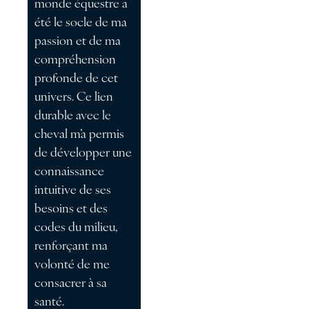
monde équestre a
été le socle de ma
passion et de ma
compréhension
profonde de cet
univers. Ce lien
durable avec le
cheval m’a permis
de développer une
connaissance
intuitive de ses
besoins et des
codes du milieu,
renforçant ma
volonté de me
consacrer à sa
santé.