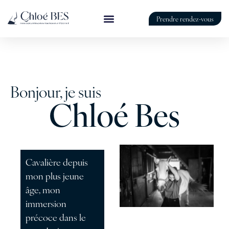
Prendre rendez-vous
Bonjour, je suis
Chloé Bes
Cavalière depuis
mon plus jeune
âge, mon
immersion
précoce dans le