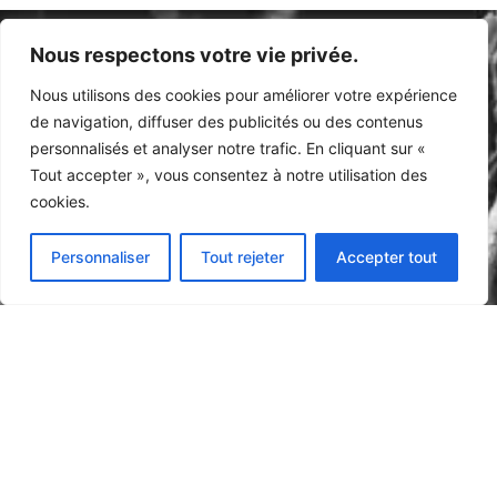
Nous respectons votre vie privée.
Nous utilisons des cookies pour améliorer votre expérience
de navigation, diffuser des publicités ou des contenus
personnalisés et analyser notre trafic. En cliquant sur «
Tout accepter », vous consentez à notre utilisation des
Qui suis-je ?
Mon approche
Zone d'intervention
cookies.
Mes prestations
Les fondamentaux
Blog
Personnaliser
Tout rejeter
Accepter tout