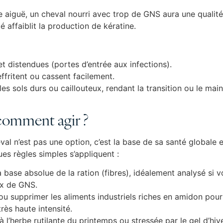
e aiguë, un cheval nourri avec trop de GNS aura une qualit
affaiblit la production de kératine.
et distendues (portes d’entrée aux infections).
effritent ou cassent facilement.
les sols durs ou caillouteux, rendant la transition ou le mai
: comment agir ?
val n’est pas une option, c’est la base de sa santé globale 
s règles simples s’appliquent :
 la base absolue de la ration (fibres), idéalement analysé si
ux de GNS.
e ou supprimer les aliments industriels riches en amidon pour
rès haute intensité.
à l’herbe rutilante du printemps ou stressée par le gel d’hiv