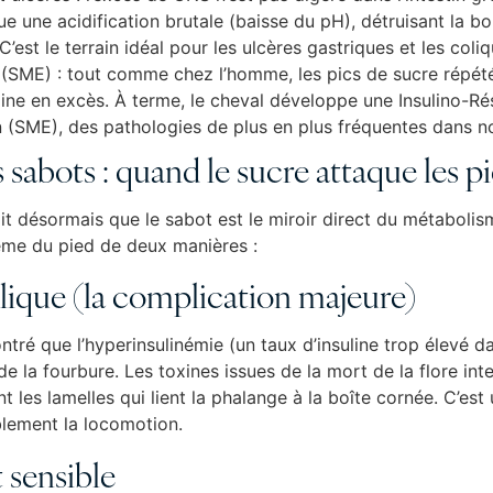
une acidification brutale (baisse du pH), détruisant la bon
C’est le terrain idéal pour les ulcères gastriques et les coliq
(SME) : tout comme chez l’homme, les pics de sucre répété
line en excès. À terme, le cheval développe une Insulino-Ré
(SME), des pathologies de plus en plus fréquentes dans no
s sabots : quand le sucre attaque les p
ait désormais que le sabot est le miroir direct du métabolis
même du pied de deux manières :
lique (la complication majeure)
tré que l’hyperinsulinémie (un taux d’insuline trop élevé d
e la fourbure. Les toxines issues de la mort de la flore inte
t les lamelles qui lient la phalange à la boîte cornée. C’es
lement la locomotion.
t sensible