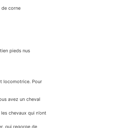
é de corne
ntien pieds nus
et locomotrice. Pour
 vous avez un cheval
 les chevaux qui n’ont
er, qui regorge de