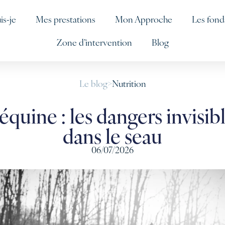
is-je
Mes prestations
Mon Approche
Les fon
Zone d’intervention
Blog
Le blog
>
Nutrition
équine : les dangers invisib
dans le seau
06/07/2026