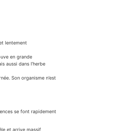
 et lentement
rouve en grande
ais aussi dans l’herbe
urnée. Son organisme n’est
uences se font rapidement
êle et arrive massif