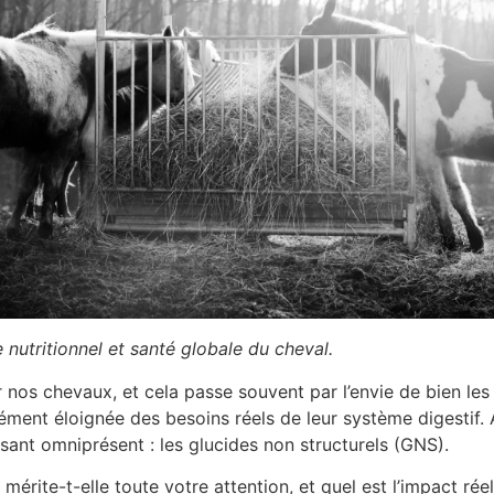
 nutritionnel et santé globale du cheval.
nos chevaux, et cela passe souvent par l’envie de bien les no
ément éloignée des besoins réels de leur système digestif. Au
sant omniprésent : les glucides non structurels (GNS).
 mérite-t-elle toute votre attention, et quel est l’impact ré