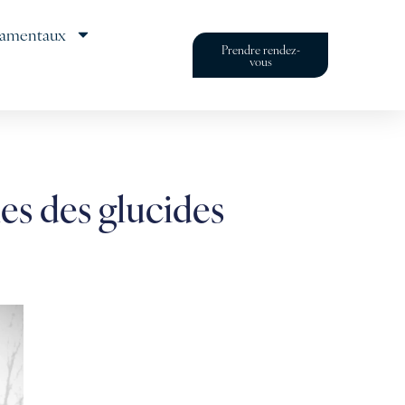
damentaux
Prendre rendez-
vous
les des glucides