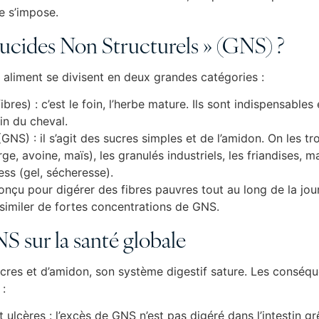
e s’impose.
lucides Non Structurels » (GNS) ?
n aliment se divisent en deux grandes catégories :
ibres) : c’est le foin, l’herbe mature. Ils sont indispensables
in du cheval.
(GNS) : il s’agit des sucres simples et de l’amidon. On les t
ge, avoine, maïs), les granulés industriels, les friandises, m
ss (gel, sécheresse).
conçu pour digérer des fibres pauvres tout au long de la jo
imiler de fortes concentrations de GNS.
S sur la santé globale
ucres et d’amidon, son système digestif sature. Les conséq
 :
ulcères : l’excès de GNS n’est pas digéré dans l’intestin gr