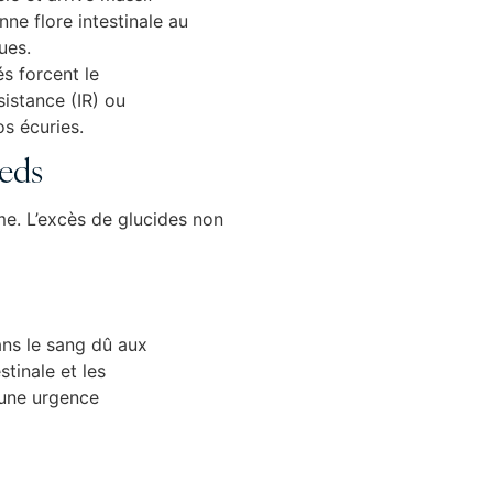
ne flore intestinale au
ues.
s forcent le
sistance (IR) ou
s écuries.
ieds
me. L’excès de glucides non
ans le sang dû aux
stinale et les
t une urgence